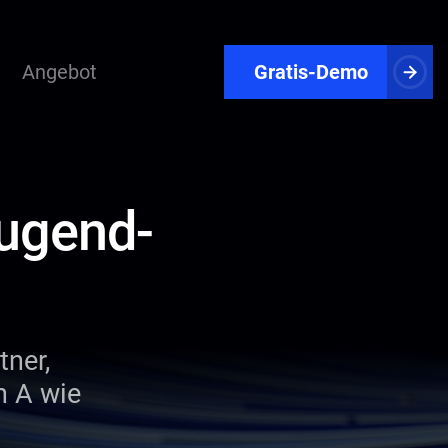
Angebot
Gratis-Demo
Jugend-
tner,
n A wie