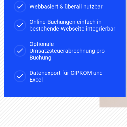
Webbasiert & überall nutzbar
Online-Buchungen einfach in
bestehende Webseite integrierbar
Optionale
Umsatzsteuerabrechnung pro
Buchung
Datenexport für CIPKOM und
Excel